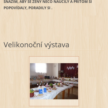
SNAŽÍM, ABY SE ŽENY NĚCO NAUČILY A PŘITOM SI
POPOVÍDALY, PORADILY SI .
Velikonoční výstava